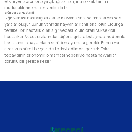
etkileyen sorun ortaya çıktığı zaman, muhakkak tarım il
müdürlüklerine haber verilmelidir.
Sığır Vebası Hastalığı
Sığır vebası hastalığı etkisi ile hayvanların sindirim sisteminde
yaralar oluşur. Bunun yanında hayvanlar kanlı ishal olur. Oldukça
tehlikeli bir hastalık olan sığır vebası, ölüm oranı yüksek bir
hastalıktır. Vücut sıvılarından diğer sığırlara bulaşması nedeni ile
hastalanmış hayvanların sürüden ayrılması gerekir. Bunun yanı
sıra uzun süreli bir şekilde tedavi edilmesi gerekir. Fakat
tedavisinin ekonomik olmaması nedeniyle hasta hayvanlar
zorunlu bir şekilde kesilir