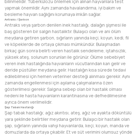
bilinmelidir. Tüberkülozu önlemek için alınan hayvanlara test
yapmak önemlidir. Aynı zamanda havalandırma, iyi bakım ve
besleme hayvan sağlığını korumaya imkân sağlar.
Antraks / Şarbon
Antraks veya şarbon denilen inek hastalığı, dalağın şişmesi ile
baş gösteren bir salgın hastalıktır. Bulaşıcı olan ve ani ölüm
meydana getiren şarbon, sığırların yanında keçi, koyun, kedi, fil
ve köpeklerde de ortaya çıkması mümkündür. Bulaşmadan
birkaç gün sonra belirti veren hastalık sendeleme, iştahsızlık,
yüksek ateş, solunum sorunları ile görünür. Ölüme sebebiyet
veren inek hastalığında hayvanların vücutlarından kan gelir ve
deride püstüller meydana gelir. Hastalığın kısa sürede tedavi
edilebilmesi için hemen veteriner desteği alınması gerekir. Aynı
zamanda engellenmesi için aşılama çalışmalarına özen
gösterilmesi gerekir. Salgına sebep olan bir hastalık olması
nedeni ile hasta hayvanların karantinasına ve defnedilmesine
ayrıca önem verilmelidir.
Şap Tabak Hastalığı
Şap tabak hastalığı; ağız akıntısı, ateş, ağız ve ayakta döküntülü
yara şeklinde belirtiler meydana getirir. Bulaşıcı bir hastalık olan
şap, sığırların yanında vahşi hayvanlarda, keçi, koyun, manda ve
domuzlarda da ortaya çıkabilir. Et ve süt verimini olumsuz yönde