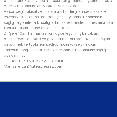
benimsemektedir ve bu alandaki son gelişmeleri yakından takip
ederek hastalarına en iyi bakımı sunmaktadır.
Ayrıca, çeşitli ulusal ve uluslararası tıp dergilerinde makaleler
yazmış ve konferanslarda konuşmalar yapmıştır. Kadınların
sağlığına yönelik farkındalığı artırmak ve bilinçlendirmek amacıyla
topluluk etkinliklerine de katılmaktadır.
Dr. Şeref Can, her hastası için kişiselleştirilmiş bir yaklaşım
benimseyen, empatik ve güvenilir bir doktordur. Kadın sağlığını
geliştirmek ve toplumun sağlık bilincini yükseltmek için
kariyerine bağlı olan Dr. Yılmaz, her zaman hastalarının sağlığına
odaklanmıştır.
Telefon 0850 500 52 52 - Dahili 10
Mail serefcan@siteadresiniz.com